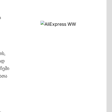
ა
ის,
ად
ჩემი
ვათა