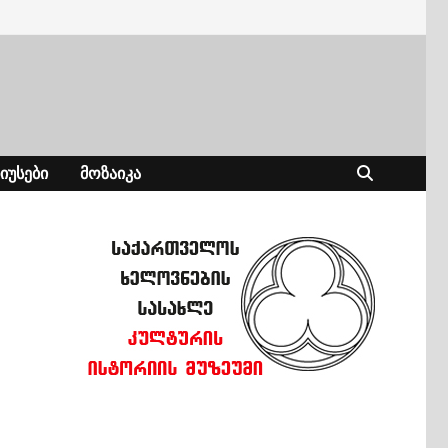
ᲘᲣᲡᲔᲑᲘ
ᲛᲝᲖᲐᲘᲙᲐ