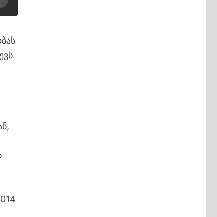
ობას
ევს
ნ,
თ
2014