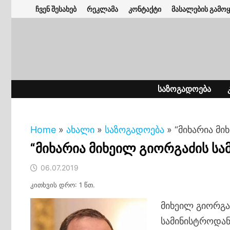
Skip
ჩვენ შესახებ
რეკლამა
კონტაქტი
მასალების გამოყ
to
content
ᲡᲐᲖᲝᲒᲐᲓᲝᲔᲑᲐ
Home
»
ახალი
»
საზოგადოება
»
“მიხარია მ
“მიხარია მიხეილ გიორგაძის ს
06.07.2019
კითხვის დრო: 1 წთ.
მიხეილ გიორგა
სამინისტროდან