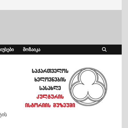
ᲘᲣᲡᲔᲑᲘ
ᲛᲝᲖᲐᲘᲙᲐ
ტის