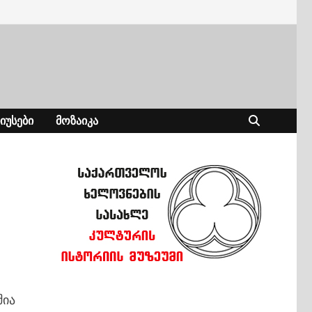
ᲘᲣᲡᲔᲑᲘ
ᲛᲝᲖᲐᲘᲙᲐ
შია