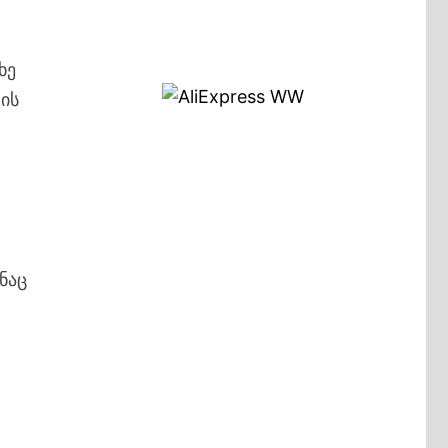
ხე
 ის
ნაც