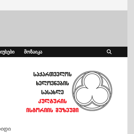
ᲘᲣᲡᲔᲑᲘ
ᲛᲝᲖᲐᲘᲙᲐ
დიდი