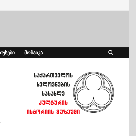
ᲘᲣᲡᲔᲑᲘ
ᲛᲝᲖᲐᲘᲙᲐ
ა