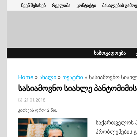
Skip
ჩვენ შესახებ
რეკლამა
კონტაქტი
მასალების გამოყ
to
content
ᲡᲐᲖᲝᲒᲐᲓᲝᲔᲑᲐ
Home
»
ახალი
»
თეატრი
»
სასიამოვნო სიახ
სასიამოვნო სიახლე პანტომიმი
21.01.2018
კითხვის დრო: 2 წთ.
საქართველოს პ
პრობლემების გ