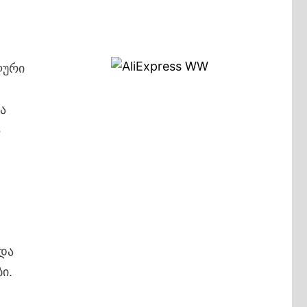
ს
ლური
ა
ა
 და
ი.