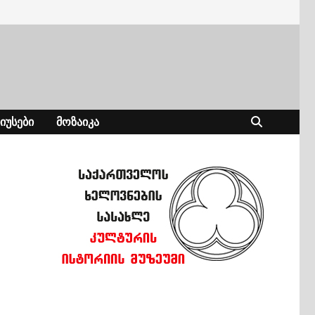
ᲘᲣᲡᲔᲑᲘ
ᲛᲝᲖᲐᲘᲙᲐ