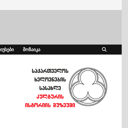
ᲘᲣᲡᲔᲑᲘ
ᲛᲝᲖᲐᲘᲙᲐ