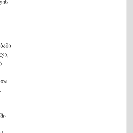
ლის
ბაში
ლა,
ნ
ლთა
.
ში