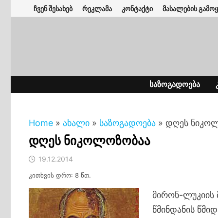
Skip
ჩვენ შესახებ
რეკლამა
კონტაქტი
მასალების გამოყ
to
content
ᲡᲐᲖᲝᲒᲐᲓᲝᲔᲑᲐ
Home
»
ახალი
»
საზოგადოება
»
დღეს ნიკო
დღეს ნიკოლოზობაა
19.12.2014
კითხვის დრო: 8 წთ.
მირონ-ლუკიის 
წმინდანის წმი