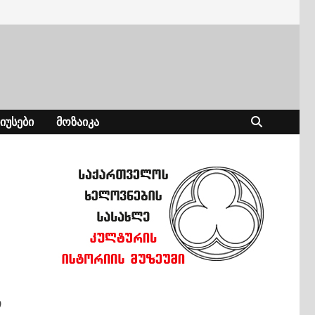
ᲘᲣᲡᲔᲑᲘ
ᲛᲝᲖᲐᲘᲙᲐ
ი