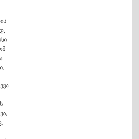
რის
დ,
რსი
ომ
ა
ი.
ევა
ს
ვა,
ც,