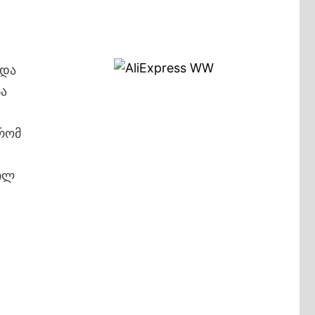
ადა
სა
 რომ
ილ
ა