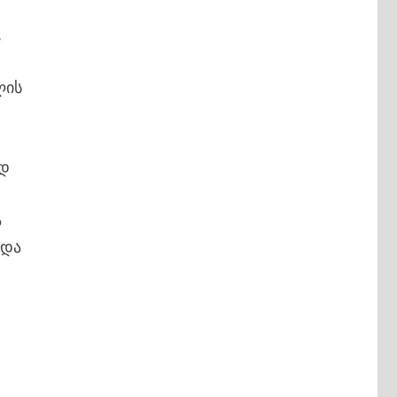
,
ლის
ად
ა
 და