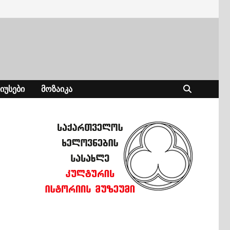
ᲘᲣᲡᲔᲑᲘ
ᲛᲝᲖᲐᲘᲙᲐ