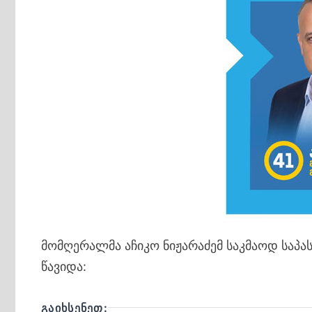
მომღერალმა აჩიკო ნიჟარაძემ საკმაოდ საპა
წავიდა:
ᲒᲐᲘᲮᲡᲔᲜᲔᲗ: