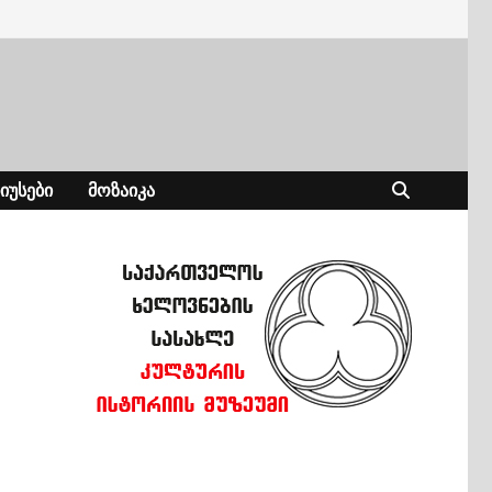
ᲘᲣᲡᲔᲑᲘ
ᲛᲝᲖᲐᲘᲙᲐ