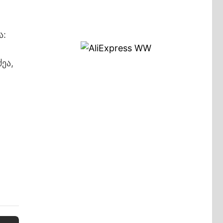
ა:
ეა,