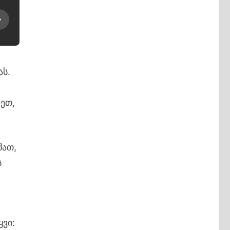
ას.
ეთ,
მათ,
ს
ყვი: