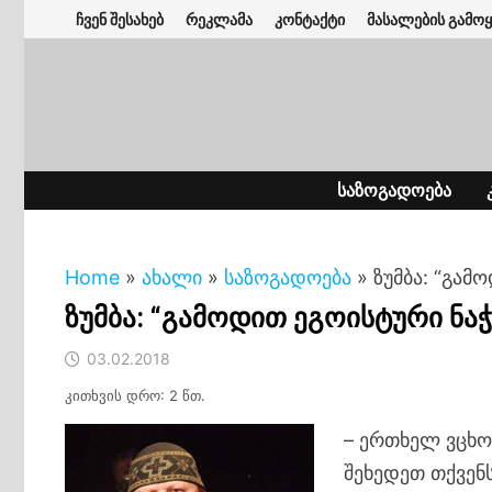
Skip
ჩვენ შესახებ
რეკლამა
კონტაქტი
მასალების გამოყ
to
content
ᲡᲐᲖᲝᲒᲐᲓᲝᲔᲑᲐ
Home
»
ახალი
»
საზოგადოება
»
ზუმბა: “გამ
ზუმბა: “გამოდით ეგოისტური ნა
03.02.2018
კითხვის დრო: 2 წთ.
– ერთხელ ვცხო
შეხედეთ თქვენს