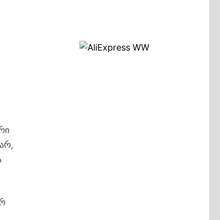
რი
არ,
ა
არ