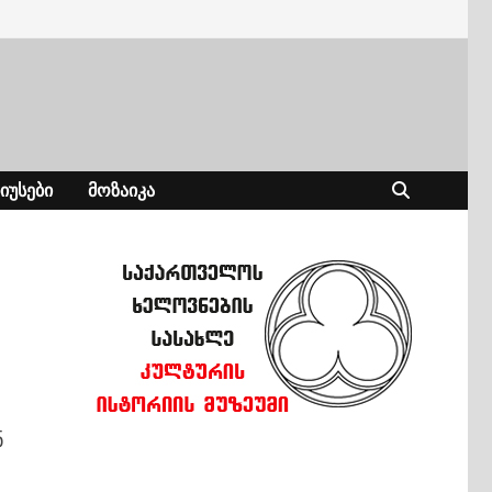
ᲘᲣᲡᲔᲑᲘ
ᲛᲝᲖᲐᲘᲙᲐ
ნ