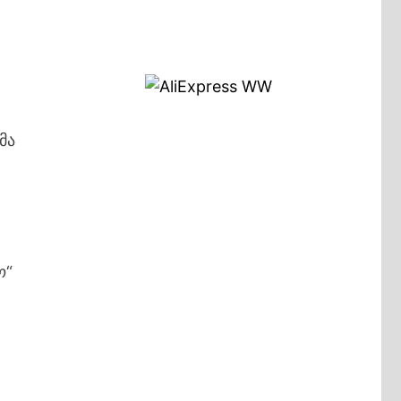
მა
ო“