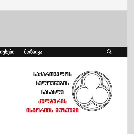
ᲘᲣᲡᲔᲑᲘ
ᲛᲝᲖᲐᲘᲙᲐ