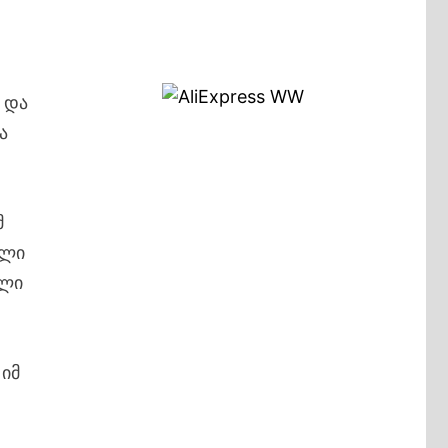
 და
ა
მ
ული
ელი
 იმ