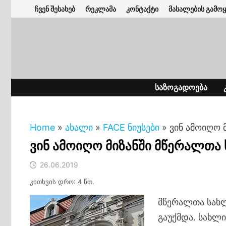
Skip
ჩვენ შესახებ
რეკლამა
კონტაქტი
მასალების გამოყ
to
content
ᲡᲐᲖᲝᲒᲐᲓᲝᲔᲑᲐ
Home
»
ახალი
»
FACE ნიუსები
»
ვინ ამოიღო 
ვინ ამოიღო მიზანში მწერალთა
26.06.2019
კითხვის დრო: 4 წთ.
მწერალთა სახლ
გაუქმდა. სახლ