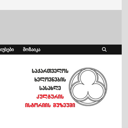
ᲘᲣᲡᲔᲑᲘ
ᲛᲝᲖᲐᲘᲙᲐ