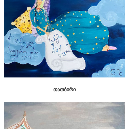
თათბირი