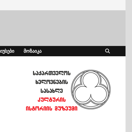
ᲘᲣᲡᲔᲑᲘ
ᲛᲝᲖᲐᲘᲙᲐ