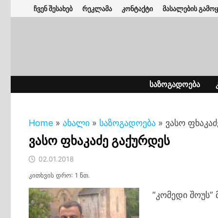
Skip
ჩვენ შესახებ
რეკლამა
კონტაქტი
მასალების გამოყ
to
content
ᲡᲐᲖᲝᲒᲐᲓᲝᲔᲑᲐ
Home
»
ახალი
»
საზოგადოება
»
ვასო ფხაკაძ
ვასო ფხაკაძე გაქურდეს
02.01.2018
კითხვის დრო: 1 წთ.
“კომედი შოუს” 