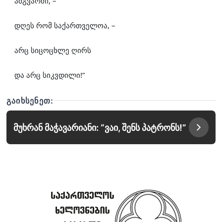
ამგვარში, –
დღეს რომ საქართველოა, –
არც სიცოცხლე ღირს
და არც სიკვდილი!”
ᲒᲐᲘᲮᲡᲔᲜᲔᲗ:
მუხრან მაჭავარიანი: “ვაი, შენს პატრონს!”