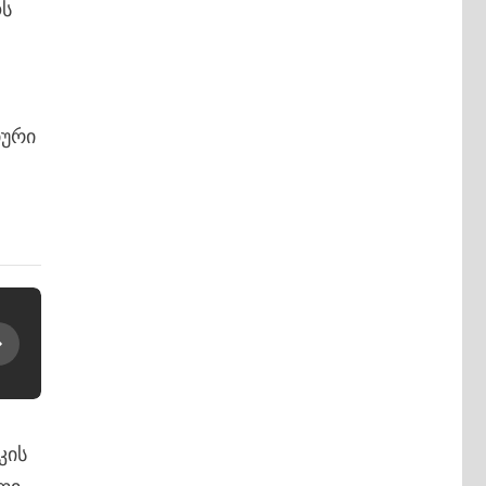
ოს
იური
კის