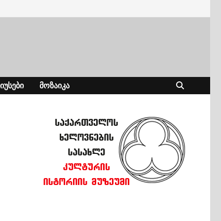
ᲘᲣᲡᲔᲑᲘ
ᲛᲝᲖᲐᲘᲙᲐ