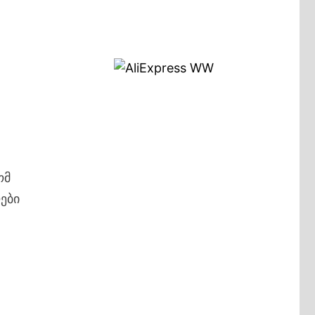
ომ
ები