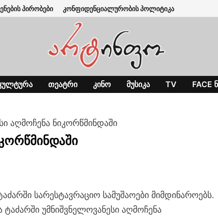
ენების პირობები
კონფიდენციალურობის პოლიტიკა
ᲙᲣᲚᲢᲣᲠᲐ
ᲗᲔᲐᲢᲠᲘ
ᲙᲘᲜᲝ
ᲛᲣᲡᲘᲙᲐ
TV
FACE Ნ
სი აღმოჩენა ნიკორწმინდაში
იკორწმინდაში
ტაძარში სარესტავრაციო სამუშაოები მიმდინაროებს.
ა ტაძარში უმნიშვნელოვანესი აღმოჩენა