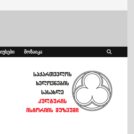
ᲘᲣᲡᲔᲑᲘ
ᲛᲝᲖᲐᲘᲙᲐ