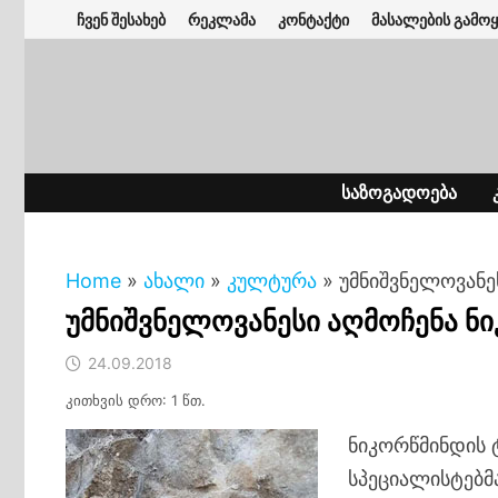
Skip
ჩვენ შესახებ
რეკლამა
კონტაქტი
მასალების გამოყ
to
content
ᲡᲐᲖᲝᲒᲐᲓᲝᲔᲑᲐ
Home
»
ახალი
»
კულტურა
»
უმნიშვნელოვანე
უმნიშვნელოვანესი აღმოჩენა ნ
24.09.2018
კითხვის დრო: 1 წთ.
ნიკორწმინდის 
სპეციალისტებმ