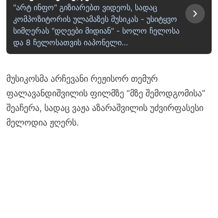
"არტ ინფო" გიზიარებთ ვიდეოს, სადაც
კომპოზიტორის ულამაზეს მუსიკას - უსიტყვო
სიმღერას "დღეები მიდიან" - სოლო ჩელოსა
და 8 ჩელოსათვის იაპონელი…
მუსიკოსმა არჩევანი რეჟისორ თემურ
ფალავანდიშვილის ფილმზე “მზე შემოდგომისა”
შეაჩერა, სადაც ვაჟა აზარაშვილის უძვირფასესი
მელოდია ჟღერს.