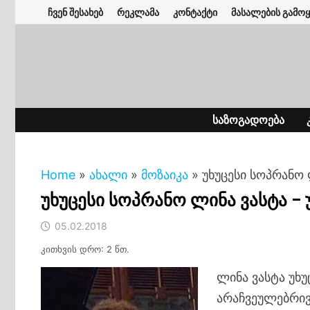
Skip
ჩვენ შესახებ
რეკლამა
კონტაქტი
მასალების გამოყ
to
content
ᲡᲐᲖᲝᲒᲐᲓᲝᲔᲑᲐ
Home
»
ახალი
»
მოზაიკა
»
უხუცესი სოპრანო 
უხუცესი სოპრანო ლინა ვასტა – 
05.02.2018
კითხვის დრო: 2 წთ.
ლინა ვასტა უხუ
არაჩვეულებრივ