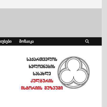
ᲘᲣᲡᲔᲑᲘ
ᲛᲝᲖᲐᲘᲙᲐ