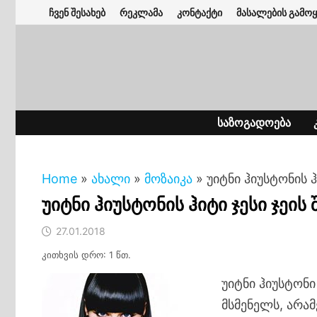
Skip
ჩვენ შესახებ
რეკლამა
კონტაქტი
მასალების გამოყ
to
content
ᲡᲐᲖᲝᲒᲐᲓᲝᲔᲑᲐ
Home
»
ახალი
»
მოზაიკა
»
უიტნი ჰიუსტონის 
უიტნი ჰიუსტონის ჰიტი ჯესი ჯეი
27.01.2018
კითხვის დრო: 1 წთ.
უიტნი ჰიუსტონ
მსმენელს, არა