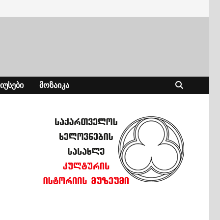
ᲘᲣᲡᲔᲑᲘ
ᲛᲝᲖᲐᲘᲙᲐ