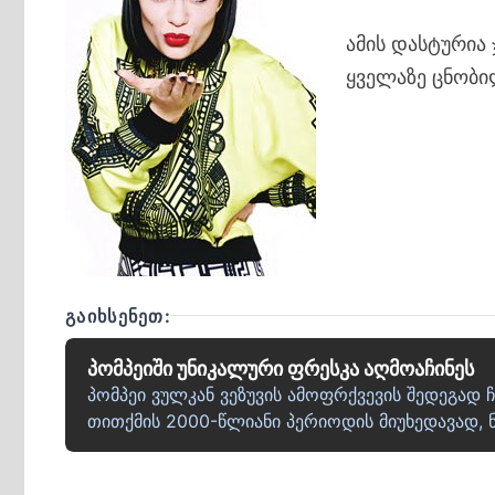
ამის დასტურია 
ყველაზე ცნობილ
ᲒᲐᲘᲮᲡᲔᲜᲔᲗ:
პომპეიში უნიკალური ფრესკა აღმოაჩინეს
პომპეი ვულკან ვეზუვის ამოფრქვევის შედეგა
თითქმის 2000-წლიანი პერიოდის მიუხედავად, 