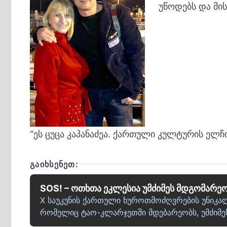
უწოდებს და მი
“ეს ცუცა კაპანაძეა. ქართული კულტურის ელჩი
ᲒᲐᲘᲮᲡᲔᲜᲔᲗ:
SOS! – ოთხთა ეკლესია უმძიმეს მდგომარეო
X საუკუნის ქართული ხუროთმოძღვრების უნიკალ
რომელიც ტაო-კლარჯეთში მდებარეობს, უმძიმე