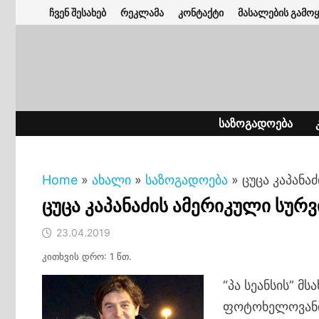
Skip
ჩვენ შესახებ
რეკლამა
კონტაქტი
მასალების გამოყ
to
content
ᲡᲐᲖᲝᲒᲐᲓᲝᲔᲑᲐ
Home
»
ახალი
»
საზოგადოება
»
ცუცა კაპანა
ცუცა კაპანაძის ამერიკული სურ
23.04.2019
კითხვის დრო: 1 წთ.
“პა სეანსის” მს
ფოტოხელოვანი