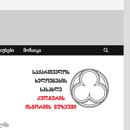
ᲘᲣᲡᲔᲑᲘ
ᲛᲝᲖᲐᲘᲙᲐ
ლჩს