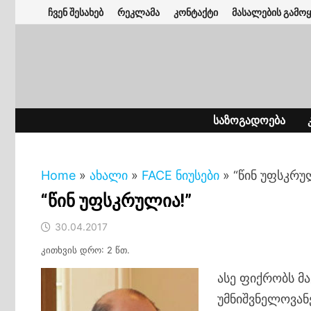
Skip
ჩვენ შესახებ
რეკლამა
კონტაქტი
მასალების გამოყ
to
content
ᲡᲐᲖᲝᲒᲐᲓᲝᲔᲑᲐ
Home
»
ახალი
»
FACE ნიუსები
»
“წინ უფსკრუ
“წინ უფსკრულია!”
30.04.2017
კითხვის დრო: 2 წთ.
ასე ფიქრობს მ
უმნიშვნელოვან