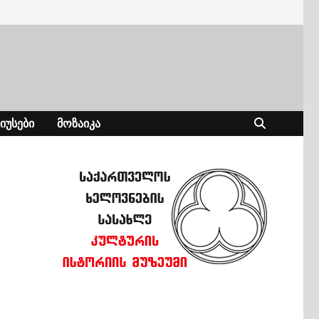
ᲘᲣᲡᲔᲑᲘ
ᲛᲝᲖᲐᲘᲙᲐ