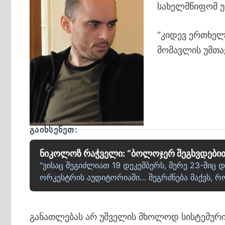
სახელმწიფომ უ
“კიდევ ერთხელ 
მომავლის უმთ
ᲒᲐᲘᲮᲡᲔᲜᲔᲗ:
ნიკოლოზ რაჭველი: “ბოლოჯერ შეგხვდებით
"ვისაც შეგიძლიათ 19 დეკემბერს, მერე 23-შიც
ორკესტრის აუდიტორიაში… შეგრძნება მაქვს, 
განათლებას არ უშველის მხოლოდ სისტემური