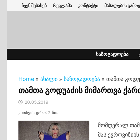
Skip
ჩვენ შესახებ
რეკლამა
კონტაქტი
მასალების გამოყ
to
content
ᲡᲐᲖᲝᲒᲐᲓᲝᲔᲑᲐ
Home
»
ახალი
»
საზოგადოება
»
თამთა გოდუ
თამთა გოდუაძის მიმართვა ქა
20.05.2019
კითხვის დრო: 2 წთ.
მომღერალ თამთ
მას ევროვიზიი