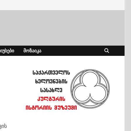
ᲘᲣᲡᲔᲑᲘ
ᲛᲝᲖᲐᲘᲙᲐ
ვის