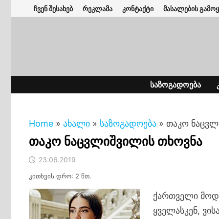
Skip
ჩვენ შესახებ
რეკლამა
კონტაქტი
მასალების გამოყ
to
content
ᲡᲐᲖᲝᲒᲐᲓᲝᲔᲑᲐ
Home
»
ახალი
»
საზოგადოება
»
თაკო ნაცვლ
თაკო ნაცვლიშვილის თხოვნა
23.06.2019
კითხვის დრო: 2 წთ.
ქართველი მოდ
ყველასკენ, ვი