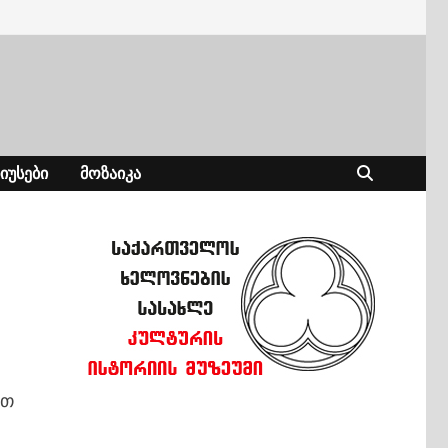
ᲘᲣᲡᲔᲑᲘ
ᲛᲝᲖᲐᲘᲙᲐ
ით