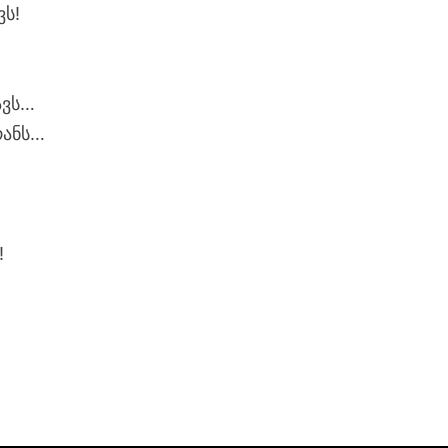
ვს!
ავს…
რანს…
!