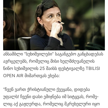
ანსამბლი “სუხიშვილები” საგანგებო განცხადებას
ავრცელებს, რომელიც მისი ხელმძღვანელის
ნინო სუხიშვილის 25 მაისს ფესტივალზე TBILISI
OPEN AIR მიმართვას ეხება:
“ჩვენ ვართ ქრის­ტი­ა­ნუ­ლი ქვე­ყა­ნა, დი­დე­ბა
უფალს! ჩვე­ნი დასი ემიჯ­ნე­ბა იმ სი­ტყვას, რო­მე­
ლიც აქ გაჟ­ღერ­და, რო­მე­ლიც მკრე­ხე­ლუ­რი იყო