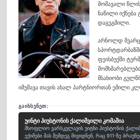
მომავალი წლის
ნაწილი იქნება 
დაგეგმილი.
არნოლდ შვარცნ
სპორტდარბაზში
ფეისბუქში ტერ
მომხმარებლებთ
მსახიობი გულწ
იმუშავა თავის ახალ პარტნიორთან ემილი კ
ᲒᲐᲘᲮᲡᲔᲜᲔᲗ:
უინტი ჰიუსტონის ქალიშვილი კომაშია
მსოფლიო ვარსკვლავის უიტნი ჰიუსტონის ქალიშ
ექიმები მას შემდეგ მივიდნენ, რაც 911-ზე ბრაუ