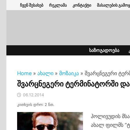
Skip
ჩვენ შესახებ
რეკლამა
კონტაქტი
მასალების გამოყ
to
content
ᲡᲐᲖᲝᲒᲐᲓᲝᲔᲑᲐ
Home
»
ახალი
»
მოზაიკა
»
შვარცნეგერი ტერ
შვარცნეგერი ტერმინატორში დ
06.12.2014
კითხვის დრო: 2 წთ.
ჰოლივუდის მსა
ახალ ფილმს “ტე