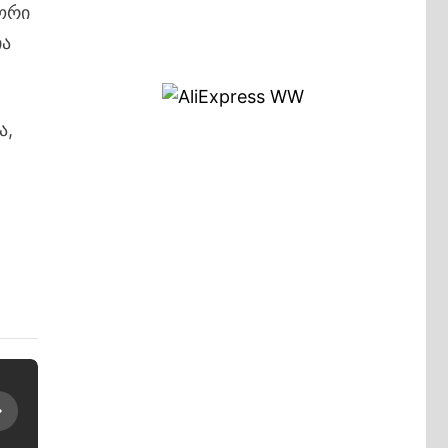
 ორი
ია
ა,