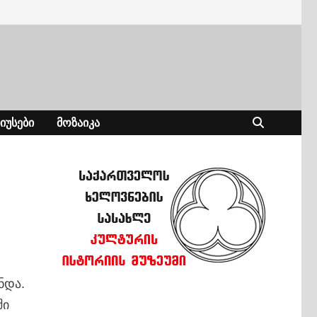
ᲘᲣᲡᲔᲑᲘ
ᲛᲝᲖᲐᲘᲙᲐ
ნდა.
ში