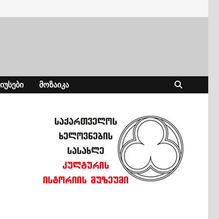
ᲘᲣᲡᲔᲑᲘ
ᲛᲝᲖᲐᲘᲙᲐ