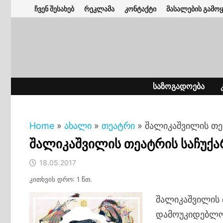
Skip
ჩვენ შესახებ
რეკლამა
კონტაქტი
მასალების გამოყ
to
content
ᲡᲐᲖᲝᲒᲐᲓᲝᲔᲑᲐ
Home
»
ახალი
»
თეატრი
»
შალიკაშვილის თე
შალიკაშვილის თეატრის საჩუქ
18.05.2017
კითხვის დრო: 1 წთ.
შალიკაშვილის 
დამოუკიდებლობ