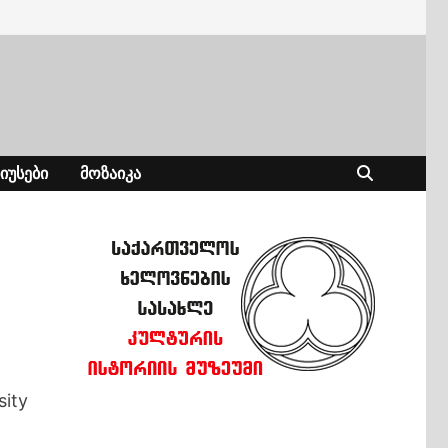
ᲘᲣᲡᲔᲑᲘ
ᲛᲝᲖᲐᲘᲙᲐ
ity