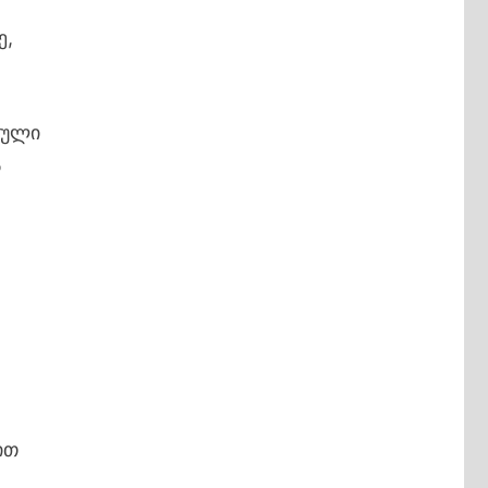
ე,
რული
ს
ს
ით