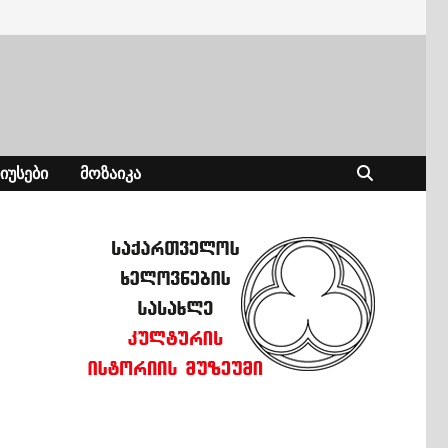
ᲘᲣᲡᲔᲑᲘ
ᲛᲝᲖᲐᲘᲙᲐ