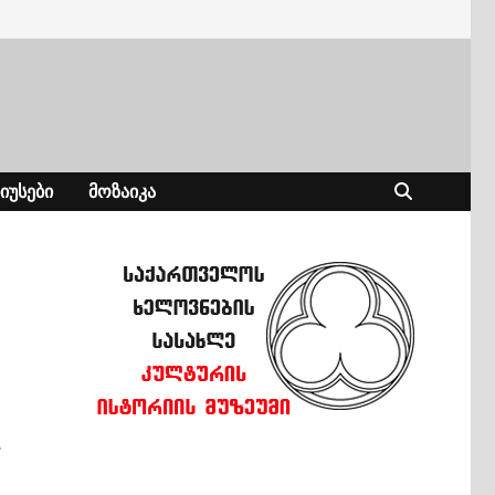
ᲘᲣᲡᲔᲑᲘ
ᲛᲝᲖᲐᲘᲙᲐ
.