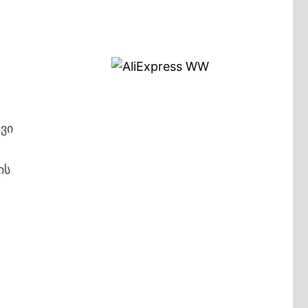
ვი
ის