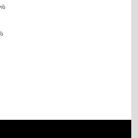
ოს
ის