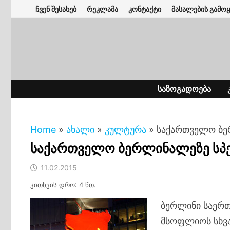
Skip
ჩვენ შესახებ
რეკლამა
კონტაქტი
მასალების გამოყ
to
content
ᲡᲐᲖᲝᲒᲐᲓᲝᲔᲑᲐ
Home
»
ახალი
»
კულტურა
»
საქართველო ბე
საქართველო ბერლინალეზე სპ
11.02.2015
კითხვის დრო: 4 წთ.
ბერლინი საერთ
მსოფლიოს სხვა