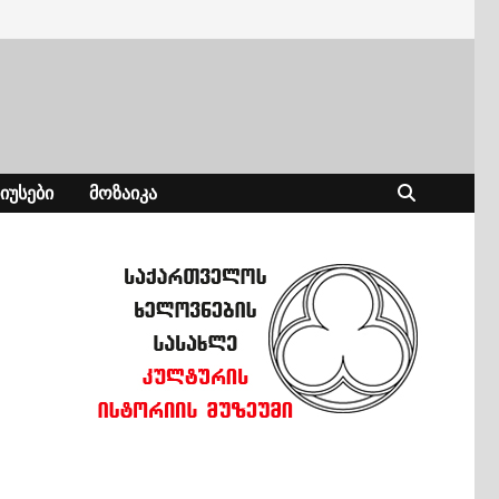
ᲘᲣᲡᲔᲑᲘ
ᲛᲝᲖᲐᲘᲙᲐ
ს