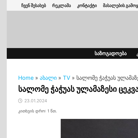
Skip
ჩვენ შესახებ
რეკლამა
კონტაქტი
მასალების გამოყ
to
content
ᲡᲐᲖᲝᲒᲐᲓᲝᲔᲑᲐ
Home
»
ახალი
»
TV
»
სალომე ჭაჭუას ულამაზე
სალომე ჭაჭუას ულამაზესი ცეკვ
23.01.2024
კითხვის დრო: 1 წთ.