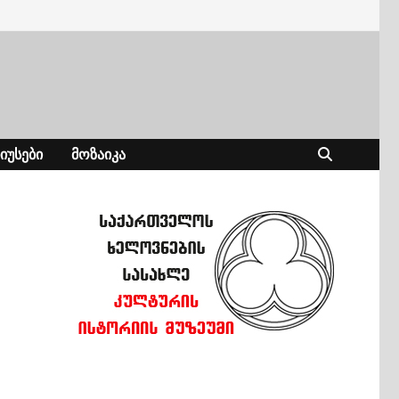
ᲘᲣᲡᲔᲑᲘ
ᲛᲝᲖᲐᲘᲙᲐ