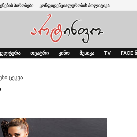
ენების პირობები
კონფიდენციალურობის პოლიტიკა
ᲙᲣᲚᲢᲣᲠᲐ
ᲗᲔᲐᲢᲠᲘ
ᲙᲘᲜᲝ
ᲛᲣᲡᲘᲙᲐ
TV
FACE Ნ
სი ცეკვა
ა