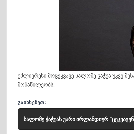
უძლიერესი მოცეკვავე სალომე ჭაჭუა უკვე მე
მონაწილეობს.
ᲒᲐᲘᲮᲡᲔᲜᲔᲗ:
სალომე ჭაჭუას უარი ირლანდიურ “ცეკვავენ