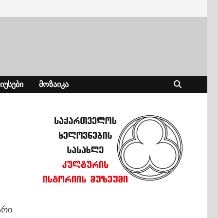
ᲘᲣᲡᲔᲑᲘ
ᲛᲝᲖᲐᲘᲙᲐ
არი