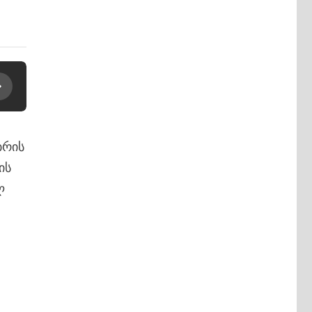
ბრის
ის
ლ