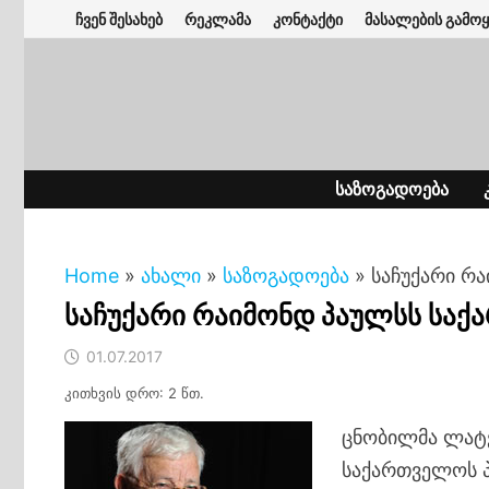
Skip
ჩვენ შესახებ
რეკლამა
კონტაქტი
მასალების გამოყ
to
content
ᲡᲐᲖᲝᲒᲐᲓᲝᲔᲑᲐ
Home
»
ახალი
»
საზოგადოება
»
საჩუქარი რ
საჩუქარი რაიმონდ პაულსს საქ
01.07.2017
კითხვის დრო: 2 წთ.
ცნობილმა ლატ
საქართველოს პ