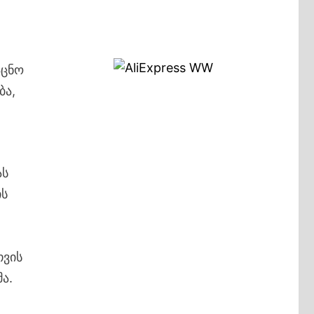
აცნო
ბა,
ას
ის
თვის
ა.