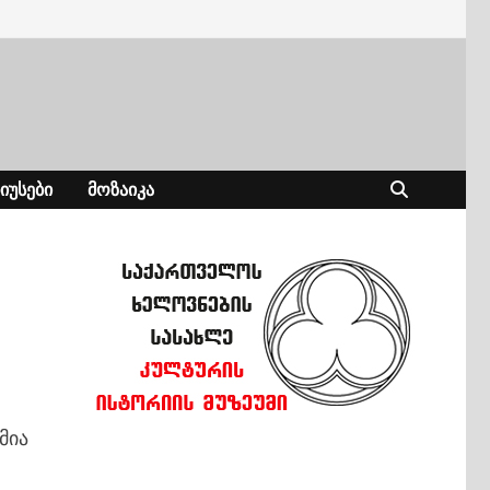
ᲘᲣᲡᲔᲑᲘ
ᲛᲝᲖᲐᲘᲙᲐ
მია