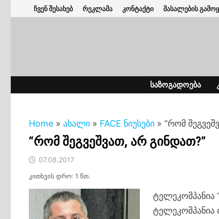
Skip
ჩვენ შესახებ
რეკლამა
კონტაქტი
მასალების გამოყ
to
content
ᲡᲐᲖᲝᲒᲐᲓᲝᲔᲑᲐ
Home
»
ახალი
»
FACE ნიუსები
»
“რომ შეგვეშ
“რომ შეგვეშვათ, არ გინდათ?”
07.08.2017
კითხვის დრო: 1 წთ.
ტელეკომპანია 
ტელეკომპანია 