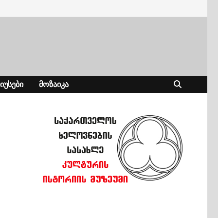
ᲘᲣᲡᲔᲑᲘ
ᲛᲝᲖᲐᲘᲙᲐ