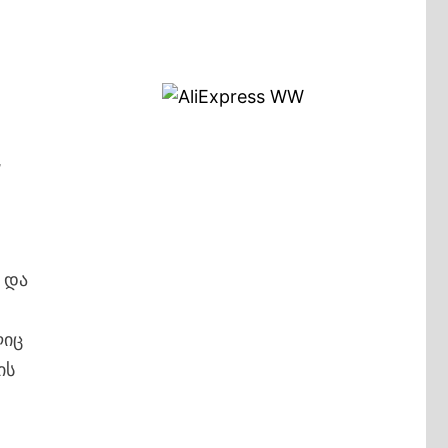
,
 და
ლიც
ის