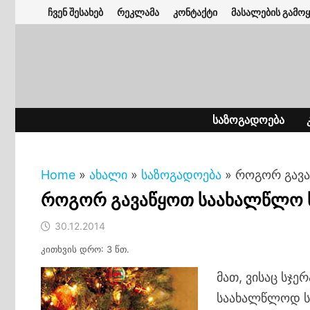
Skip
ჩვენ შესახებ
რეკლამა
კონტაქტი
მასალების გამოყ
to
content
ᲡᲐᲖᲝᲒᲐᲓᲝᲔᲑᲐ
Home
»
ახალი
»
საზოგადოება
»
როგორ გავ
როგორ გავაწყოთ საახალწლო 
30.12.2014
კითხვის დრო: 3 წთ.
მათ, ვისაც სჯ
საახალწლოდ ს