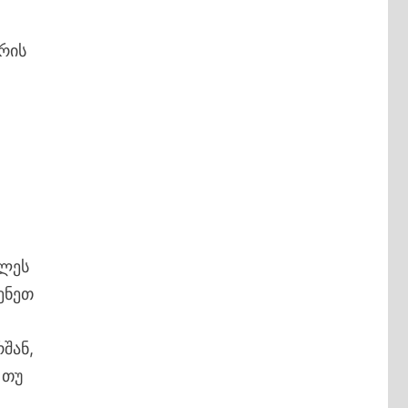
ვრის
ელეს
ენეთ
შან,
 თუ