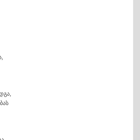
ა,
დგა,
ბას
და