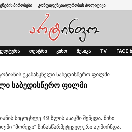
ენების პირობები
კონფიდენციალურობის პოლიტიკა
ᲙᲣᲚᲢᲣᲠᲐ
ᲗᲔᲐᲢᲠᲘ
ᲙᲘᲜᲝ
ᲛᲣᲡᲘᲙᲐ
TV
FACE Ნ
გობიანის უკანასკნელი საბედისწერო ფილმი
ელი საბედისწერო ფილმი
ანის სიცოცხლე 49 წლის ასაკში შეწყდა. მისი
ილმი “მორევი” წინასწარმეტყველური აღმოჩნდა.