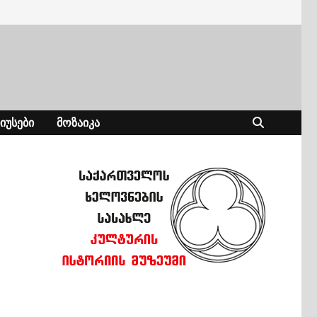
ᲘᲣᲡᲔᲑᲘ
ᲛᲝᲖᲐᲘᲙᲐ