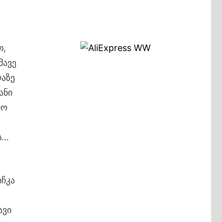
თ,
მავე
აზე
ანი
რო
ს…
იჩკა
ავი