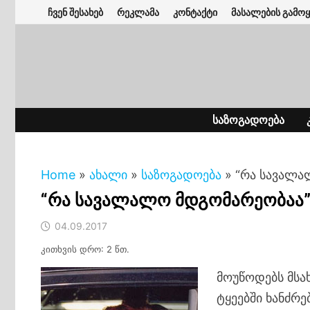
Skip
ჩვენ შესახებ
რეკლამა
კონტაქტი
მასალების გამოყ
to
content
ᲡᲐᲖᲝᲒᲐᲓᲝᲔᲑᲐ
Home
»
ახალი
»
საზოგადოება
»
“რა სავალა
“რა სავალალო მდგომარეობაა
04.09.2017
კითხვის დრო: 2 წთ.
მოუწოდებს მსახ
ტყეებში ხანძრ