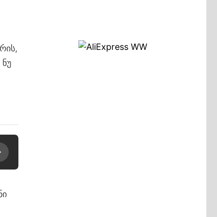
რის,
 ნუ
ნი