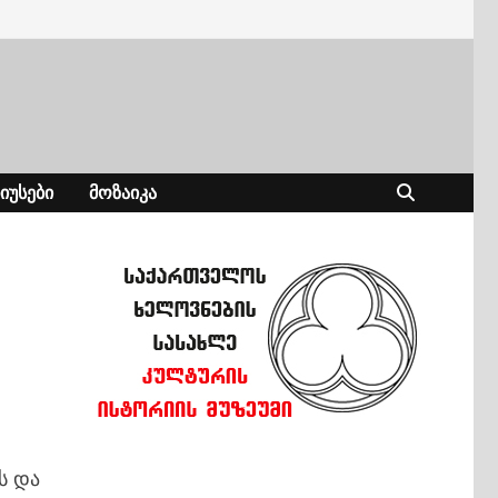
ᲘᲣᲡᲔᲑᲘ
ᲛᲝᲖᲐᲘᲙᲐ
ს და