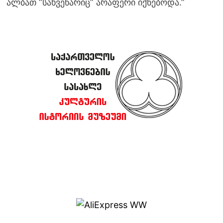
ალბათ “სახვეწარიც” არაფერი იქნებოდა.”