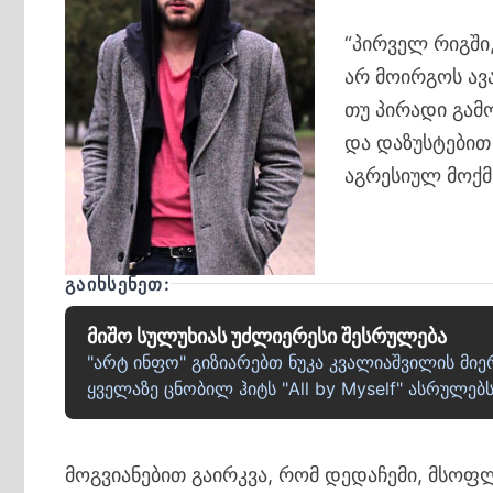
“პირველ რიგში
არ მოირგოს ავ
თუ პირადი გამ
და დაზუსტებით 
აგრესიულ მოქმ
ᲒᲐᲘᲮᲡᲔᲜᲔᲗ:
მიშო სულუხიას უძლიერესი შესრულება
"არტ ინფო" გიზიარებთ ნუკა კვალიაშვილის მი
ყველაზე ცნობილ ჰიტს "All by Myself" ასრულებს
მოგვიანებით გაირკვა, რომ დედაჩემი, მსოფლ