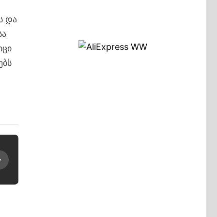
ს და
სა
იცი
ებს