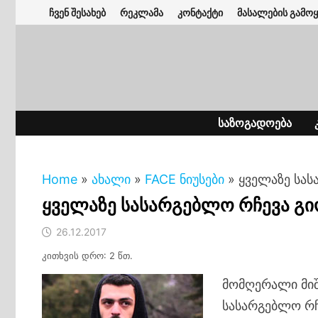
Skip
ჩვენ შესახებ
რეკლამა
კონტაქტი
მასალების გამოყ
to
content
ᲡᲐᲖᲝᲒᲐᲓᲝᲔᲑᲐ
Home
»
ახალი
»
FACE ნიუსები
»
ყველაზე სას
ყველაზე სასარგებლო რჩევა გი
26.12.2017
კითხვის დრო: 2 წთ.
მომღერალი მიშ
სასარგებლო რჩ