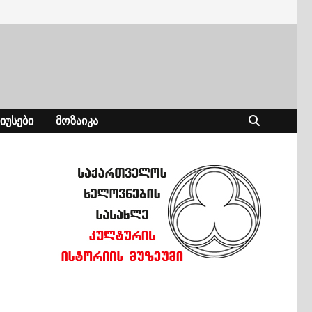
ᲘᲣᲡᲔᲑᲘ
ᲛᲝᲖᲐᲘᲙᲐ