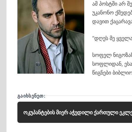
ამ პოსტში არ 
უკანონო ქმედებ
დავით ქაცარავა
“დღეს მე ყველ
სოფელ ნიგოზას
სოფლიდან, ესა
წიგნები ბიბლი
ᲒᲐᲘᲮᲡᲔᲜᲔᲗ:
ოკუპანტების მიერ აჭედილი ქართული ეკლე