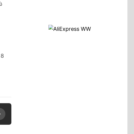
ს
 8
ა