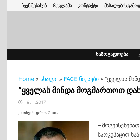
Skip
ჩვენ შესახებ
რეკლამა
კონტაქტი
მასალების გამოყ
to
content
ᲡᲐᲖᲝᲒᲐᲓᲝᲔᲑᲐ
Home
»
ახალი
»
FACE ნიუსები
»
“ყველას მინ
“ყველას მინდა მოგმართოთ დახ
19.11.2017
კითხვის დრო: 2 წთ.
– მოგეხსენებათ
საოკუპაციო ხა