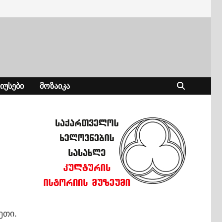
ᲘᲣᲡᲔᲑᲘ
ᲛᲝᲖᲐᲘᲙᲐ
ეთი.