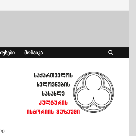
ᲘᲣᲡᲔᲑᲘ
ᲛᲝᲖᲐᲘᲙᲐ
ლი