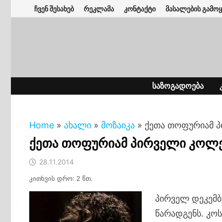
Skip
ჩვენ შესახებ
რეკლამა
კონტაქტი
მასალების გამოყ
to
content
ᲡᲐᲖᲝᲒᲐᲓᲝᲔᲑᲐ
Home
»
ახალი
»
მოზაიკა
»
ქეთა თოფურიამ პ
ქეთა თოფურიამ პირველი კოლექ
28.11.2014
კითხვის დრო: 2 წთ.
პი
რველ დეკემბ
წარადგენს. კო