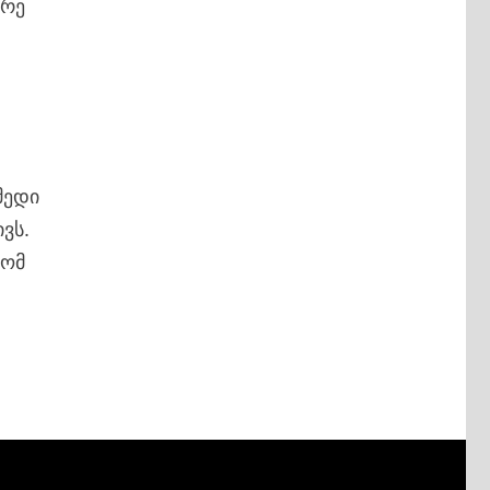
ერე
მედი
ვს.
რომ