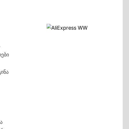
ს
რები
ინა
ა
ა