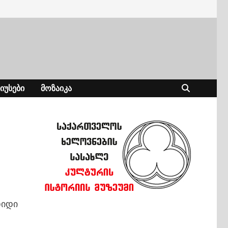
ᲘᲣᲡᲔᲑᲘ
ᲛᲝᲖᲐᲘᲙᲐ
დიდი