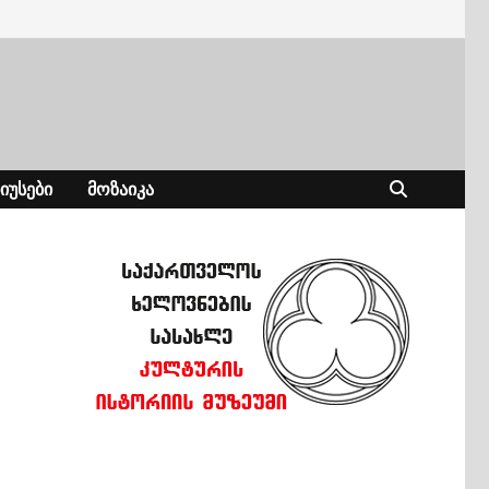
ᲘᲣᲡᲔᲑᲘ
ᲛᲝᲖᲐᲘᲙᲐ