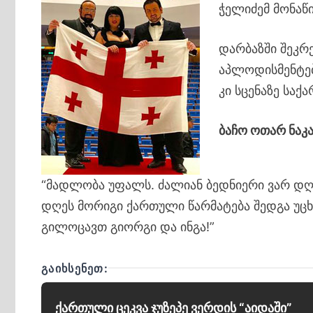
ჭელიძემ მონაწ
დარბაზში შეკრ
აპლოდისმენტებ
კი სცენაზე სა
ბაჩო ოთარ ნაკა
“მადლობა უფალს. ძალიან ბედნიერი ვარ დღე
დღეს მორიგი ქართული წარმატება შედგა უცხ
გილოცავთ გიორგი და ინგა!”
ᲒᲐᲘᲮᲡᲔᲜᲔᲗ:
ქართული ცეკვა ჯუზეპე ვერდის “აიდაში”