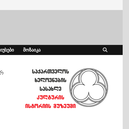
ᲘᲣᲡᲔᲑᲘ
ᲛᲝᲖᲐᲘᲙᲐ
არ