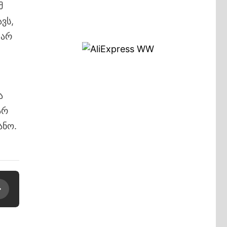
მ
ვს,
 არ
ა
არ
ანო.