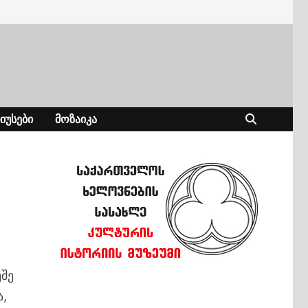
ᲘᲣᲡᲔᲑᲘ
ᲛᲝᲖᲐᲘᲙᲐ
ეშე
ა,