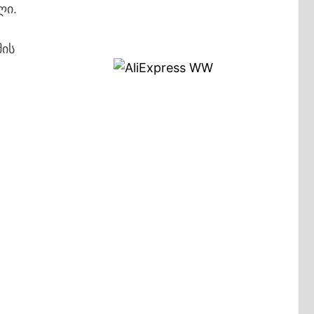
ლი.
მის