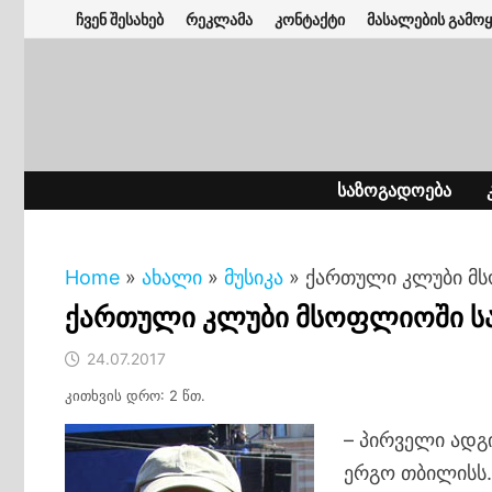
Skip
ჩვენ შესახებ
რეკლამა
კონტაქტი
მასალების გამოყ
to
content
ᲡᲐᲖᲝᲒᲐᲓᲝᲔᲑᲐ
Home
»
ახალი
»
მუსიკა
»
ქართული კლუბი მ
ქართული კლუბი მსოფლიოში ს
24.07.2017
კითხვის დრო: 2 წთ.
– პირველი ადგ
ერგო თბილისს…