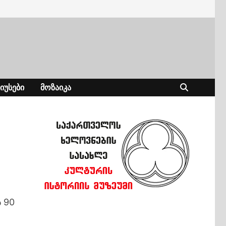
ᲘᲣᲡᲔᲑᲘ
ᲛᲝᲖᲐᲘᲙᲐ
 90