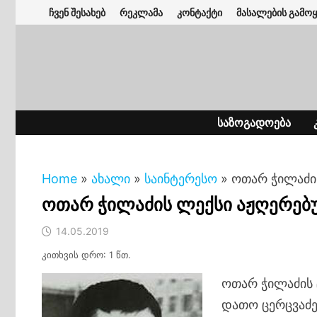
Skip
ჩვენ შესახებ
რეკლამა
კონტაქტი
მასალების გამოყ
to
content
ᲡᲐᲖᲝᲒᲐᲓᲝᲔᲑᲐ
Home
»
ახალი
»
საინტერესო
»
ოთარ ჭილაძი
ოთარ ჭილაძის ლექსი აჟღერებ
14.05.2019
კითხვის დრო: 1 წთ.
ოთარ ჭილაძის 
დათო ცერცვაძე