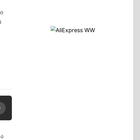
ი
ს
და