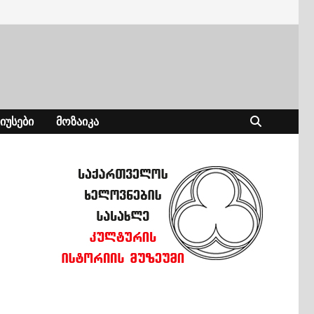
ᲘᲣᲡᲔᲑᲘ
ᲛᲝᲖᲐᲘᲙᲐ