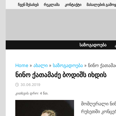
Skip
ჩვენ შესახებ
რეკლამა
კონტაქტი
მასალების გამოყ
to
content
ᲡᲐᲖᲝᲒᲐᲓᲝᲔᲑᲐ
Home
»
ახალი
»
საზოგადოება
»
ნინო ქათამა
ნინო ქათამაძე ბოდიშს იხდის
30.06.2019
კითხვის დრო: 4 წთ.
მომღერალი ნინ
რუსეთში კონცე