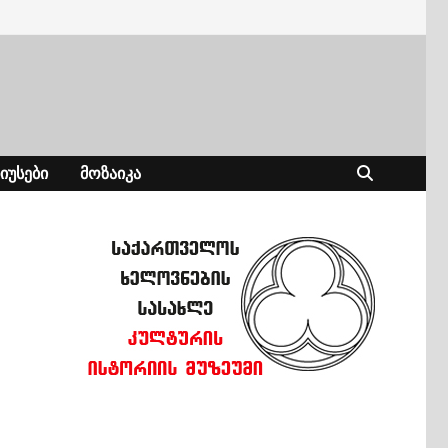
ᲘᲣᲡᲔᲑᲘ
ᲛᲝᲖᲐᲘᲙᲐ